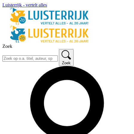
Luisterrijk - vertelt alles
Zoek
Zoek