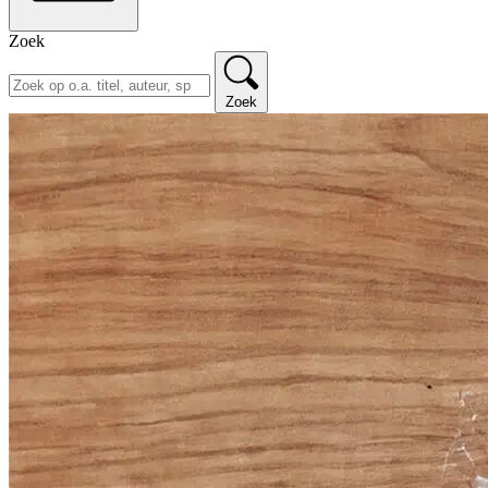
Zoek
Zoek